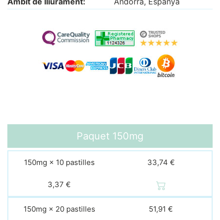
Àmbit de lliurament:
Andorra, Espanya
Paquet
150mg
150mg × 10 pastilles
33,74 €
3,37 €
150mg × 20 pastilles
51,91 €