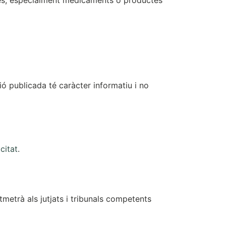
ctes, especialment medicaments o productes
ó publicada té caràcter informatiu i no
citat
.
tmetrà als jutjats i tribunals competents