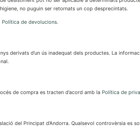
t de desistiment pot no ser aplicable a determinats produ
 higiene, no puguin ser retornats un cop desprecintats.
a
Política de devolucions
.
ys derivats d’un ús inadequat dels productes. La informaci
nal.
procés de compra es tracten d’acord amb la
Política de priva
lació del Principat d’Andorra. Qualsevol controvèrsia es so