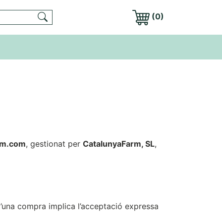
(0)
rm.com
, gestionat per
CatalunyaFarm, SL
,
d’una compra implica l’acceptació expressa