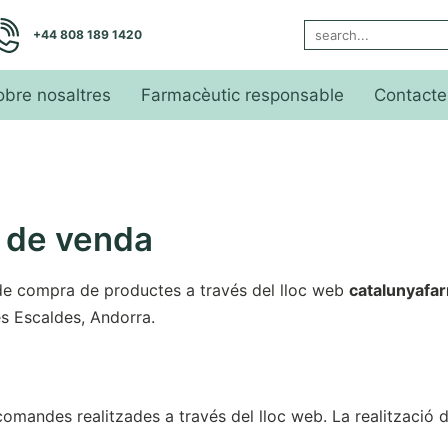
+44 808 189 1420
obre nosaltres
Farmacèutic responsable
Contacte
 de venda
 de compra de productes a través del lloc web
catalunyafa
s Escaldes, Andorra.
comandes realitzades a través del lloc web. La realització 